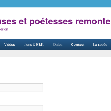
uses et poétesses remonte
erjon
Vidéos
Liens & Biblio
Dates
Contact
La radée – 